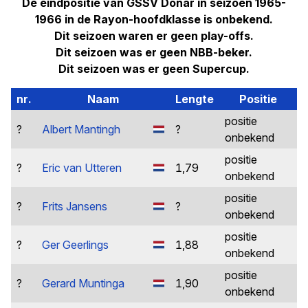
De eindpositie van GSSV Donar in seizoen 1965-
1966 in de Rayon-hoofdklasse is onbekend.
Dit seizoen waren er geen play-offs.
Dit seizoen was er geen NBB-beker.
Dit seizoen was er geen Supercup.
nr.
Naam
Lengte
Positie
positie
?
Albert Mantingh
?
onbekend
positie
?
Eric van Utteren
1,79
onbekend
positie
?
Frits Jansens
?
onbekend
positie
?
Ger Geerlings
1,88
onbekend
positie
?
Gerard Muntinga
1,90
onbekend