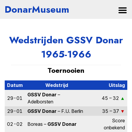
DonarMuseum
Wedstrijden GSSV Donar
1965-1966
Toernooien
Datum
Wedstrijd
Uitslag
GSSV Donar
–
29-01
45 – 32
Adelborsten
29-01
GSSV Donar
– F.U. Berlin
35 – 37
Score
02-02
Boreas –
GSSV Donar
onbekend