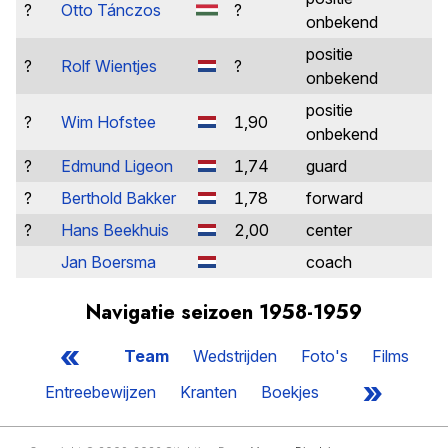
?
Otto Tánczos
?
onbekend
positie
?
Rolf Wientjes
?
onbekend
positie
?
Wim Hofstee
1,90
onbekend
?
Edmund Ligeon
1,74
guard
?
Berthold Bakker
1,78
forward
?
Hans Beekhuis
2,00
center
Jan Boersma
coach
Navigatie seizoen 1958-1959
«
Team
Wedstrijden
Foto's
Films
»
Entreebewijzen
Kranten
Boekjes