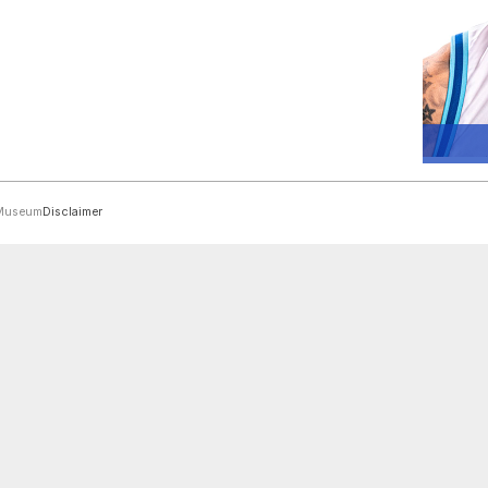
rMuseum
Disclaimer