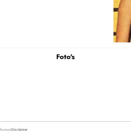
Foto's
rMuseum
Disclaimer