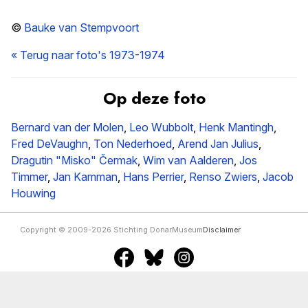
©
Bauke van Stempvoort
« Terug naar foto's 1973-1974
Op deze foto
Bernard van der Molen
,
Leo Wubbolt
,
Henk Mantingh
,
Fred DeVaughn
,
Ton Nederhoed
,
Arend Jan Julius
,
Dragutin "Misko" Čermak
,
Wim van Aalderen
,
Jos
Timmer
,
Jan Kamman
,
Hans Perrier
,
Renso Zwiers
,
Jacob
Houwing
Copyright © 2009-2026 Stichting DonarMuseum
Disclaimer