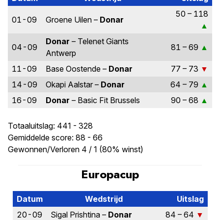
50 – 118
01-09
Groene Uilen –
Donar
Donar
– Telenet Giants
04-09
81 – 69
Antwerp
11-09
Base Oostende –
Donar
77 – 73
14-09
Okapi Aalstar –
Donar
64 – 79
16-09
Donar
– Basic Fit Brussels
90 – 68
Totaaluitslag: 441 - 328
Gemiddelde score: 88 - 66
Gewonnen/Verloren 4 / 1 (80% winst)
Europacup
Datum
Wedstrijd
Uitslag
20-09
Sigal Prishtina –
Donar
84 – 64