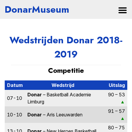
DonarMuseum
Wedstrijden Donar 2018-
2019
Competitie
Datum
Wedstrijd
Uitslag
Donar
– Basketball Academie
90 – 53
07-10
Limburg
91 – 57
10-10
Donar
– Aris Leeuwarden
80 – 75
13-10
Donar
– New Heroes Basketball