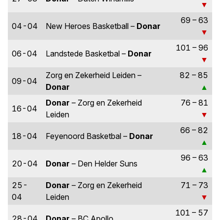
69 – 63
04-04
New Heroes Basketball –
Donar
101 – 96
06-04
Landstede Basketbal –
Donar
Zorg en Zekerheid Leiden –
82 – 85
09-04
Donar
Donar
– Zorg en Zekerheid
76 – 81
16-04
Leiden
66 – 82
18-04
Feyenoord Basketbal –
Donar
96 – 63
20-04
Donar
– Den Helder Suns
25-
Donar
– Zorg en Zekerheid
71 – 73
04
Leiden
101 – 57
28-04
Donar
– BC Apollo