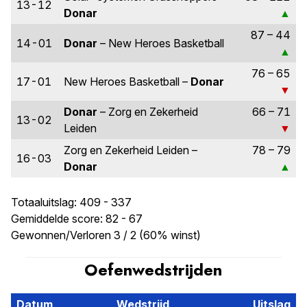
13-12
Donar
87 – 44
14-01
Donar
– New Heroes Basketball
76 – 65
17-01
New Heroes Basketball –
Donar
Donar
– Zorg en Zekerheid
66 – 71
13-02
Leiden
Zorg en Zekerheid Leiden –
78 – 79
16-03
Donar
Totaaluitslag: 409 - 337
Gemiddelde score: 82 - 67
Gewonnen/Verloren 3 / 2 (60% winst)
Oefenwedstrijden
Datum
Wedstrijd
Uitslag