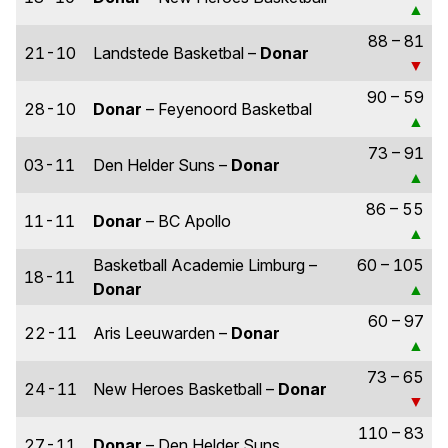
88 – 81
21-10
Landstede Basketbal –
Donar
90 – 59
28-10
Donar
– Feyenoord Basketbal
73 – 91
03-11
Den Helder Suns –
Donar
86 – 55
11-11
Donar
– BC Apollo
Basketball Academie Limburg –
60 – 105
18-11
Donar
60 – 97
22-11
Aris Leeuwarden –
Donar
73 – 65
24-11
New Heroes Basketball –
Donar
110 – 83
27-11
Donar
– Den Helder Suns