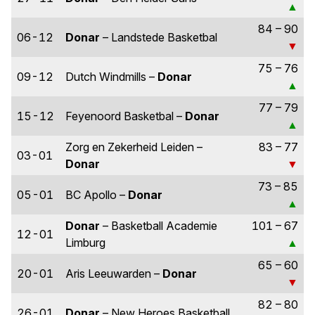
84 – 90
06-12
Donar
– Landstede Basketbal
75 – 76
09-12
Dutch Windmills –
Donar
77 – 79
15-12
Feyenoord Basketbal –
Donar
Zorg en Zekerheid Leiden –
83 – 77
03-01
Donar
73 – 85
05-01
BC Apollo –
Donar
Donar
– Basketball Academie
101 – 67
12-01
Limburg
65 – 60
20-01
Aris Leeuwarden –
Donar
82 – 80
26-01
Donar
– New Heroes Basketball