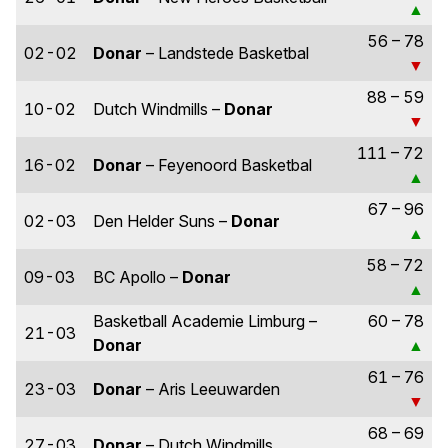
56 – 78
02-02
Donar
– Landstede Basketbal
88 – 59
10-02
Dutch Windmills –
Donar
111 – 72
16-02
Donar
– Feyenoord Basketbal
67 – 96
02-03
Den Helder Suns –
Donar
58 – 72
09-03
BC Apollo –
Donar
Basketball Academie Limburg –
60 – 78
21-03
Donar
61 – 76
23-03
Donar
– Aris Leeuwarden
68 – 69
27-03
Donar
– Dutch Windmills