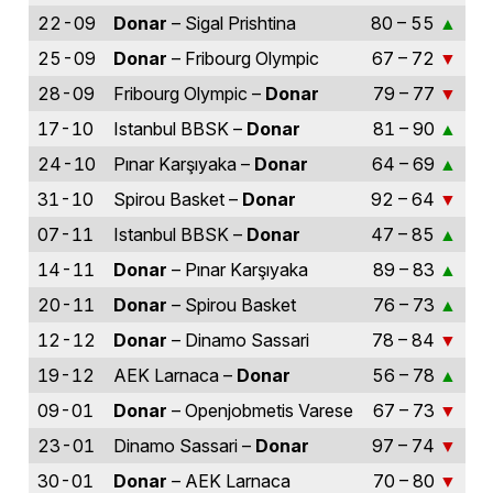
22-09
Donar
– Sigal Prishtina
80 – 55
25-09
Donar
– Fribourg Olympic
67 – 72
28-09
Fribourg Olympic –
Donar
79 – 77
17-10
Istanbul BBSK –
Donar
81 – 90
24-10
Pınar Karşıyaka –
Donar
64 – 69
31-10
Spirou Basket –
Donar
92 – 64
07-11
Istanbul BBSK –
Donar
47 – 85
14-11
Donar
– Pınar Karşıyaka
89 – 83
20-11
Donar
– Spirou Basket
76 – 73
12-12
Donar
– Dinamo Sassari
78 – 84
19-12
AEK Larnaca –
Donar
56 – 78
09-01
Donar
– Openjobmetis Varese
67 – 73
23-01
Dinamo Sassari –
Donar
97 – 74
30-01
Donar
– AEK Larnaca
70 – 80