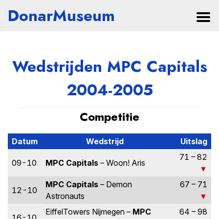
DonarMuseum
Wedstrijden MPC Capitals
2004-2005
Competitie
Datum
Wedstrijd
Uitslag
71 – 82
09-10
MPC Capitals
– Woon! Aris
MPC Capitals
– Demon
67 – 71
12-10
Astronauts
EiffelTowers Nijmegen –
MPC
64 – 98
16-10