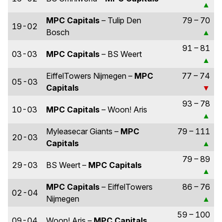
MPC Capitals
– Tulip Den
79 – 70
19-02
Bosch
91 – 81
03-03
MPC Capitals
– BS Weert
EiffelTowers Nijmegen –
MPC
77 – 74
05-03
Capitals
93 – 78
10-03
MPC Capitals
– Woon! Aris
Myleasecar Giants –
MPC
79 – 111
20-03
Capitals
79 – 89
29-03
BS Weert –
MPC Capitals
MPC Capitals
– EiffelTowers
86 – 76
02-04
Nijmegen
59 – 100
09-04
Woon! Aris –
MPC Capitals