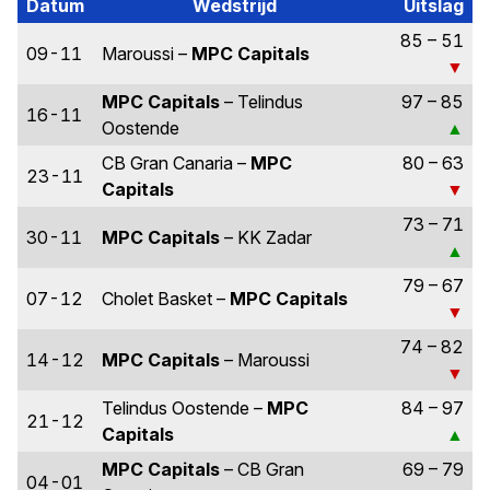
Datum
Wedstrijd
Uitslag
85 – 51
09-11
Maroussi –
MPC Capitals
MPC Capitals
– Telindus
97 – 85
16-11
Oostende
CB Gran Canaria –
MPC
80 – 63
23-11
Capitals
73 – 71
30-11
MPC Capitals
– KK Zadar
79 – 67
07-12
Cholet Basket –
MPC Capitals
74 – 82
14-12
MPC Capitals
– Maroussi
Telindus Oostende –
MPC
84 – 97
21-12
Capitals
MPC Capitals
– CB Gran
69 – 79
04-01