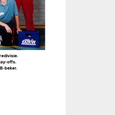
edivisie.
lay-offs.
BB-beker.