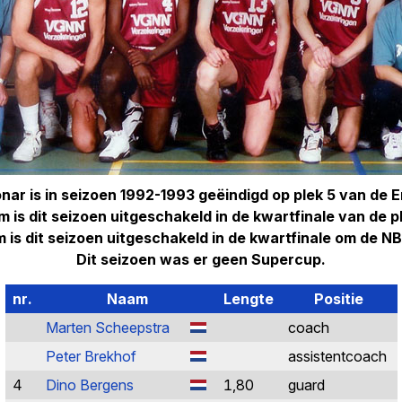
ar is in seizoen 1992-1993 geëindigd op plek 5 van de Er
 is dit seizoen uitgeschakeld in de kwartfinale van de p
 is dit seizoen uitgeschakeld in de kwartfinale om de N
Dit seizoen was er geen Supercup.
nr.
Naam
Lengte
Positie
Marten Scheepstra
coach
Peter Brekhof
assistentcoach
4
Dino Bergens
1,80
guard