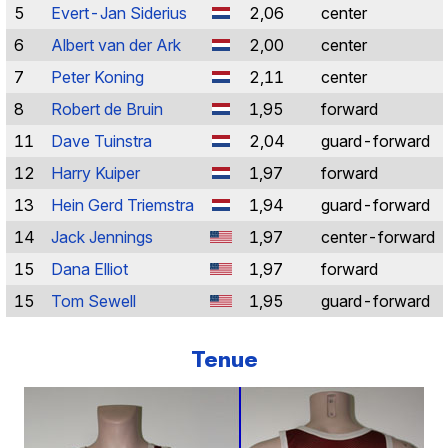
5
Evert-Jan Siderius
2,06
center
6
Albert van der Ark
2,00
center
7
Peter Koning
2,11
center
8
Robert de Bruin
1,95
forward
11
Dave Tuinstra
2,04
guard-forward
12
Harry Kuiper
1,97
forward
13
Hein Gerd Triemstra
1,94
guard-forward
14
Jack Jennings
1,97
center-forward
15
Dana Elliot
1,97
forward
15
Tom Sewell
1,95
guard-forward
Tenue