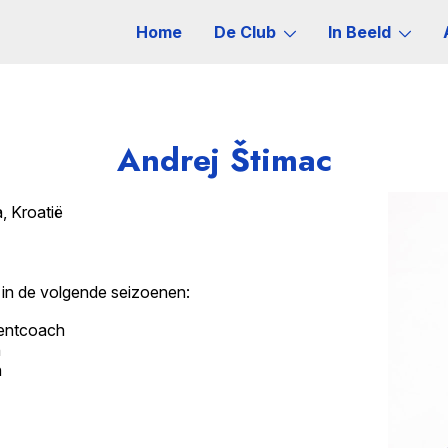
Home
De Club
In Beeld
Andrej Štimac
, Kroatië
in de volgende seizoenen:
tentcoach
h
h