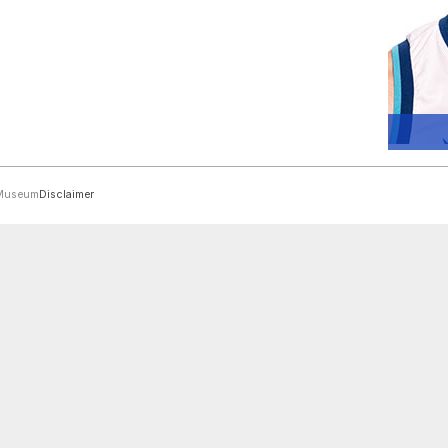
rMuseum
Disclaimer