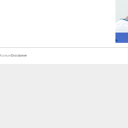
rMuseum
Disclaimer