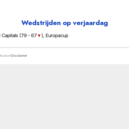
Wedstrijden op verjaardag
Capitals (
79 - 67
), Europacup
rMuseum
Disclaimer