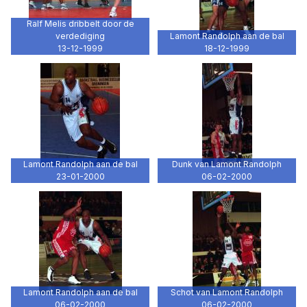
Ralf Melis dribbelt door de
verdediging
Lamont Randolph aan de bal
13-12-1999
18-12-1999
Lamont Randolph aan de bal
Dunk van Lamont Randolph
23-01-2000
06-02-2000
Lamont Randolph aan de bal
Schot van Lamont Randolph
06-02-2000
06-02-2000