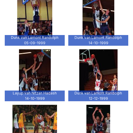
Dunk van Lamont Randolph
Dunk van Lamont Randolph
05-09-1999
14-10-1999
Layup van Nitzan Hadash
Dunk van Lamont Randolph
14-10-1999
12-12-1999