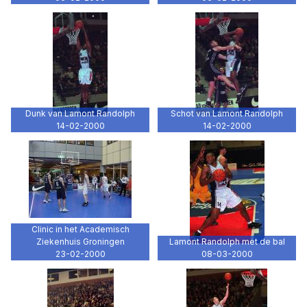
Dunk van Lamont Randolph
Schot van Lamont Randolph
14-02-2000
14-02-2000
Clinic in het Academisch
Ziekenhuis Groningen
Lamont Randolph met de bal
23-02-2000
08-03-2000