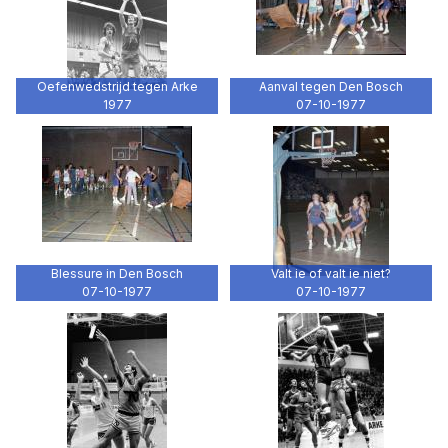
Oefenwedstrijd tegen Arke
Aanval tegen Den Bosch
1977
07-10-1977
Blessure in Den Bosch
Valt ie of valt ie niet?
07-10-1977
07-10-1977