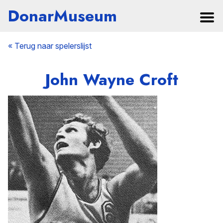
DonarMuseum
« Terug naar spelerslijst
John Wayne Croft