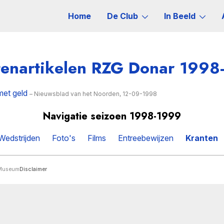
Home
De Club
In Beeld
tenartikelen RZG Donar 1998
 met geld
– Nieuwsblad van het Noorden, 12-09-1998
Navigatie seizoen 1998-1999
Wedstrijden
Foto's
Films
Entreebewijzen
Kranten
rMuseum
Disclaimer