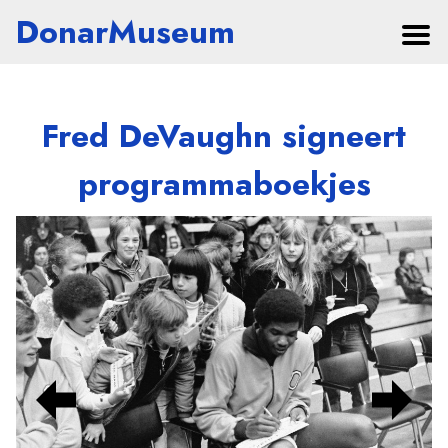
DonarMuseum
Fred DeVaughn signeert
programmaboekjes