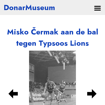
DonarMuseum
Misko Čermak aan de bal
tegen Typsoos Lions