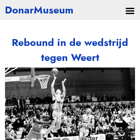
DonarMuseum
Rebound in de wedstrijd
tegen Weert