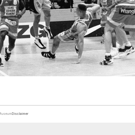
rMuseum
Disclaimer