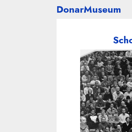
DonarMuseum
Sch