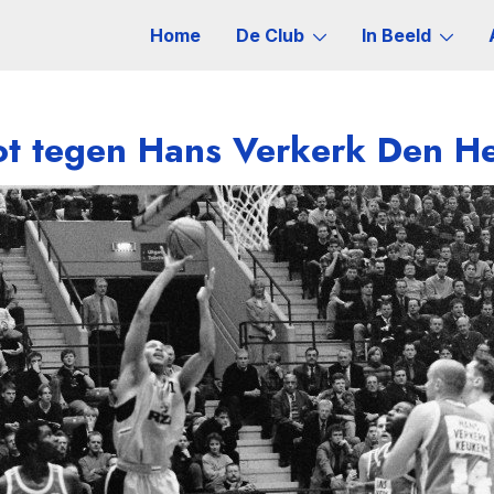
Home
De Club
In Beeld
ot tegen Hans Verkerk Den He