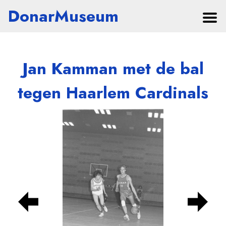
DonarMuseum
Jan Kamman met de bal
tegen Haarlem Cardinals