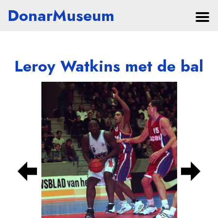
DonarMuseum
Leroy Watkins met de bal