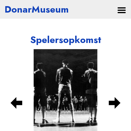
DonarMuseum
Spelersopkomst