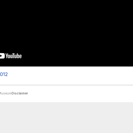
2012
rMuseum
Disclaimer