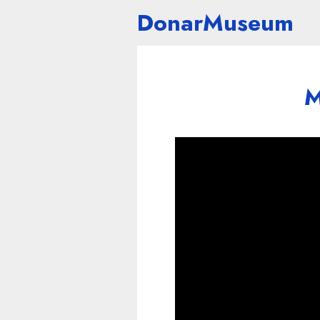
DonarMuseum
M