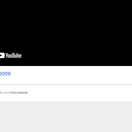
-2009
rMuseum
Disclaimer