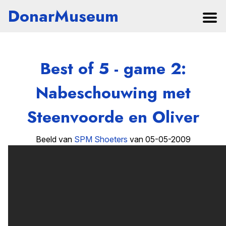
DonarMuseum
Best of 5 - game 2:
Nabeschouwing met
Steenvoorde en Oliver
Beeld van
SPM Shoeters
van 05-05-2009