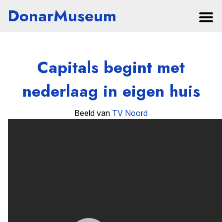
DonarMuseum
Capitals begint met
nederlaag in eigen huis
Beeld van
TV Noord