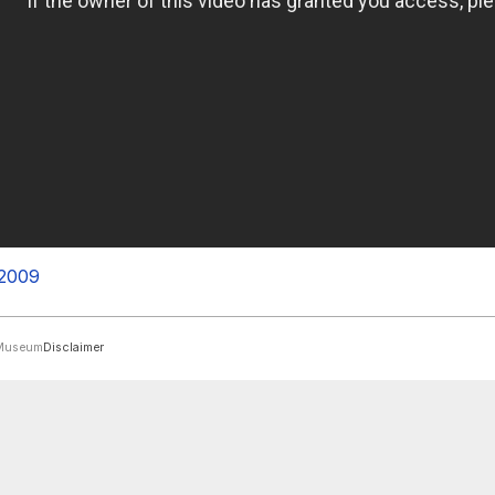
-2009
rMuseum
Disclaimer