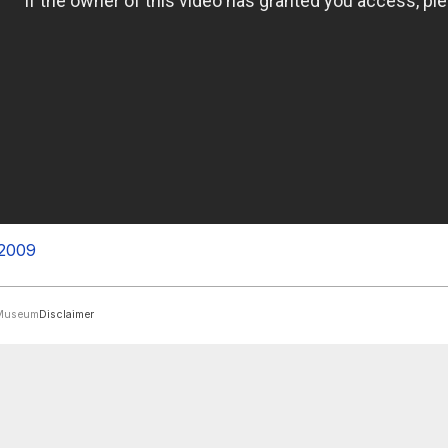
-2009
rMuseum
Disclaimer