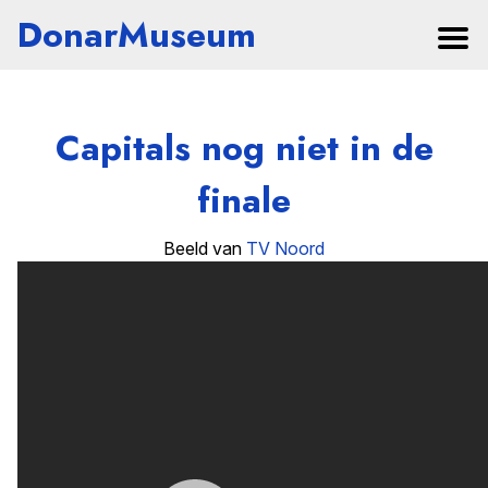
DonarMuseum
Capitals nog niet in de
finale
Beeld van
TV Noord