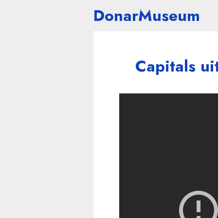
DonarMuseum
Capitals ui