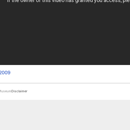
-2009
rMuseum
Disclaimer