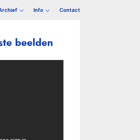
Archief
Info
Contact
rste beelden