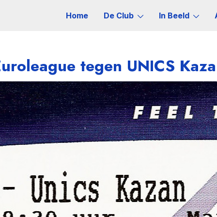
Home
De Club
In Beeld
Euroleague tegen UNICS Kaza