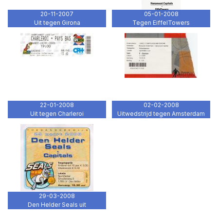
20-11-2007
05-01-2008
Uit tegen Girona
Tegen EiffelTowers
22-01-2008
02-02-2008
Uit tegen Charleroi
Uitwedstrijd tegen Amsterdam
29-03-2008
Den Helder Seals uit