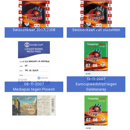
Seizoenkaart 2007/2008
Seizoenkaart van studenten
13-11-2007
06-11-2007
Eurocupwedstrijd tegen
Mediapas tegen Ploiesti
Galatasaray