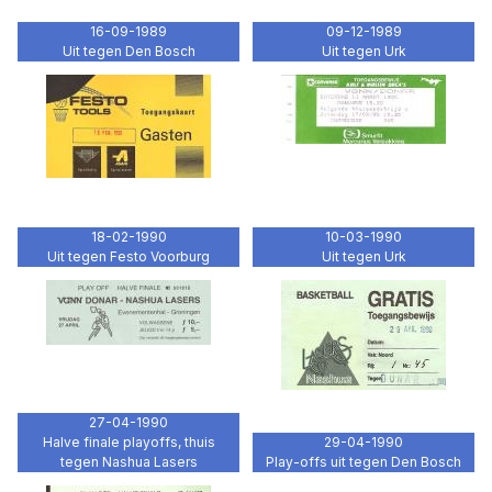
16-09-1989
09-12-1989
Uit tegen Den Bosch
Uit tegen Urk
18-02-1990
10-03-1990
Uit tegen Festo Voorburg
Uit tegen Urk
27-04-1990
Halve finale playoffs, thuis
29-04-1990
tegen Nashua Lasers
Play-offs uit tegen Den Bosch