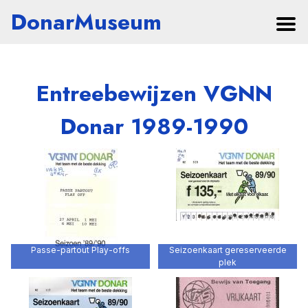
DonarMuseum
Entreebewijzen VGNN
Donar 1989-1990
Passe-partout Play-offs
Seizoenkaart gereserveerde
plek