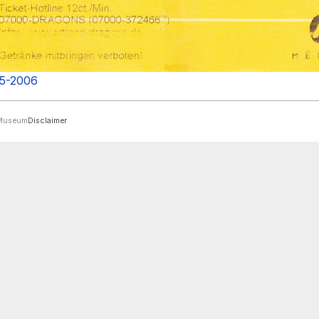
05-2006
rMuseum
Disclaimer